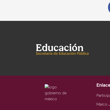
Enlac
Particip
Marco J